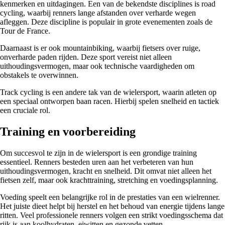
kenmerken en uitdagingen. Een van de bekendste disciplines is road
cycling, waarbij renners lange afstanden over verharde wegen
afleggen. Deze discipline is populair in grote evenementen zoals de
Tour de France.
Daarnaast is er ook mountainbiking, waarbij fietsers over ruige,
onverharde paden rijden. Deze sport vereist niet alleen
uithoudingsvermogen, maar ook technische vaardigheden om
obstakels te overwinnen.
Track cycling is een andere tak van de wielersport, waarin atleten op
een speciaal ontworpen baan racen. Hierbij spelen snelheid en tactiek
een cruciale rol.
Training en voorbereiding
Om succesvol te zijn in de wielersport is een grondige training
essentieel. Renners besteden uren aan het verbeteren van hun
uithoudingsvermogen, kracht en snelheid. Dit omvat niet alleen het
fietsen zelf, maar ook krachttraining, stretching en voedingsplanning.
Voeding speelt een belangrijke rol in de prestaties van een wielrenner.
Het juiste dieet helpt bij herstel en het behoud van energie tijdens lange
ritten. Veel professionele renners volgen een strikt voedingsschema dat
rijk is aan koolhydraten, eiwitten en gezonde vetten.