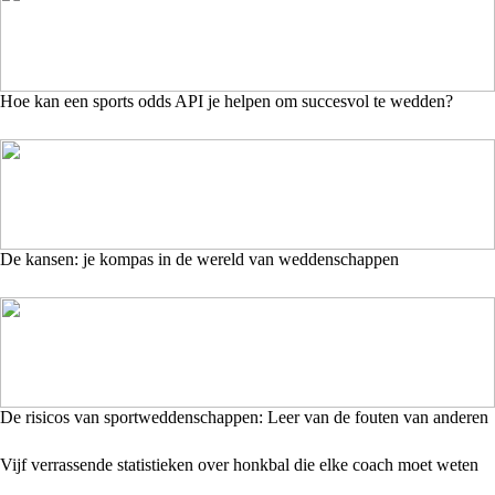
Hoe kan een sports odds API je helpen om succesvol te wedden?
De kansen: je kompas in de wereld van weddenschappen
De risicos van sportweddenschappen: Leer van de fouten van anderen
Vijf verrassende statistieken over honkbal die elke coach moet weten