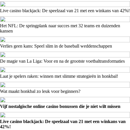
Live casino blackjack: De speelzaal van 21 met een winkans van 42%!
Het NFL: De springplank naar succes met 32 teams en duizenden
kansen
Verlies geen kans: Speel slim in de baseball weddenschappen
De magie van La Liga: Voor en na de grootste voetbaltransformaties
Laat je spelers raken: winnen met slimme strategieën in honkbal!
Wat maakt honkbal zo leuk voor beginners?
Vijf nostalgische online casino bonussen die je niet wilt missen
Live casino blackjack: De speelzaal van 21 met een winkans van
42%!