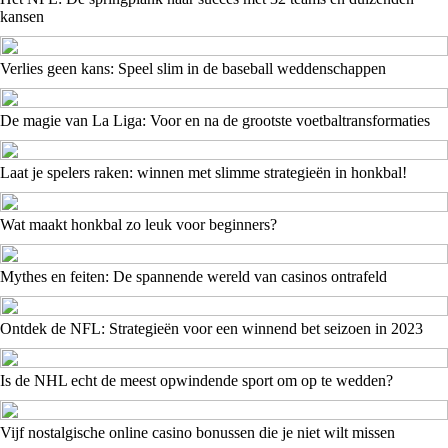
kansen
Verlies geen kans: Speel slim in de baseball weddenschappen
De magie van La Liga: Voor en na de grootste voetbaltransformaties
Laat je spelers raken: winnen met slimme strategieën in honkbal!
Wat maakt honkbal zo leuk voor beginners?
Mythes en feiten: De spannende wereld van casinos ontrafeld
Ontdek de NFL: Strategieën voor een winnend bet seizoen in 2023
Is de NHL echt de meest opwindende sport om op te wedden?
Vijf nostalgische online casino bonussen die je niet wilt missen