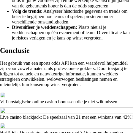
odds in jouw voordeel zijn en de werkelijke waarschijnlijkheid
van de gebeurtenis hoger is dan de odds suggereren.
Volg de trends:
Analyseer historische gegevens en trends om
beter te begrijpen hoe teams of spelers presteren onder
verschillende omstandigheden.
Diversifieer je weddenschappen:
Plaats niet al je
weddenschappen op één evenement of team. Diversificatie kan
je risicos verlagen en je kans op winst vergroten.
Conclusie
Het gebruik van een sports odds API kan een waardevol hulpmiddel
zijn voor zowel amateur- als professionele gokkers. Door toegang te
krijgen tot actuele en nauwkeurige informatie, kunnen wedders
strategieën ontwikkelen, weloverwogen beslissingen nemen en
uiteindelijk hun kansen op winst vergroten.
Vijf nostalgische online casino bonussen die je niet wilt missen
Live casino blackjack: De speelzaal van 21 met een winkans van 42%!
Het NFL: De springplank naar succes met 32 teams en duizenden