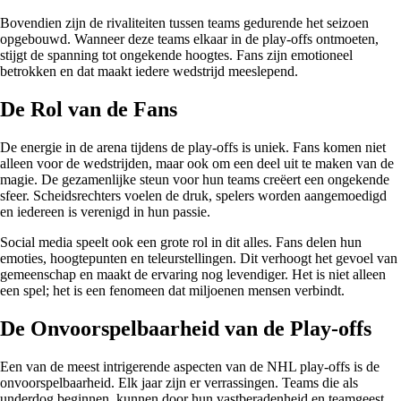
Bovendien zijn de rivaliteiten tussen teams gedurende het seizoen
opgebouwd. Wanneer deze teams elkaar in de play-offs ontmoeten,
stijgt de spanning tot ongekende hoogtes. Fans zijn emotioneel
betrokken en dat maakt iedere wedstrijd meeslepend.
De Rol van de Fans
De energie in de arena tijdens de play-offs is uniek. Fans komen niet
alleen voor de wedstrijden, maar ook om een deel uit te maken van de
magie. De gezamenlijke steun voor hun teams creëert een ongekende
sfeer. Scheidsrechters voelen de druk, spelers worden aangemoedigd
en iedereen is verenigd in hun passie.
Social media speelt ook een grote rol in dit alles. Fans delen hun
emoties, hoogtepunten en teleurstellingen. Dit verhoogt het gevoel van
gemeenschap en maakt de ervaring nog levendiger. Het is niet alleen
een spel; het is een fenomeen dat miljoenen mensen verbindt.
De Onvoorspelbaarheid van de Play-offs
Een van de meest intrigerende aspecten van de NHL play-offs is de
onvoorspelbaarheid. Elk jaar zijn er verrassingen. Teams die als
underdog beginnen, kunnen door hun vastberadenheid en teamgeest