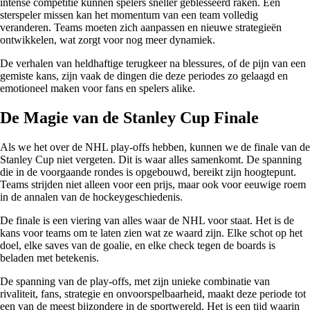
intense competitie kunnen spelers sneller geblesseerd raken. Een
sterspeler missen kan het momentum van een team volledig
veranderen. Teams moeten zich aanpassen en nieuwe strategieën
ontwikkelen, wat zorgt voor nog meer dynamiek.
De verhalen van heldhaftige terugkeer na blessures, of de pijn van een
gemiste kans, zijn vaak de dingen die deze periodes zo gelaagd en
emotioneel maken voor fans en spelers alike.
De Magie van de Stanley Cup Finale
Als we het over de NHL play-offs hebben, kunnen we de finale van de
Stanley Cup niet vergeten. Dit is waar alles samenkomt. De spanning
die in de voorgaande rondes is opgebouwd, bereikt zijn hoogtepunt.
Teams strijden niet alleen voor een prijs, maar ook voor eeuwige roem
in de annalen van de hockeygeschiedenis.
De finale is een viering van alles waar de NHL voor staat. Het is de
kans voor teams om te laten zien wat ze waard zijn. Elke schot op het
doel, elke saves van de goalie, en elke check tegen de boards is
beladen met betekenis.
De spanning van de play-offs, met zijn unieke combinatie van
rivaliteit, fans, strategie en onvoorspelbaarheid, maakt deze periode tot
een van de meest bijzondere in de sportwereld. Het is een tijd waarin