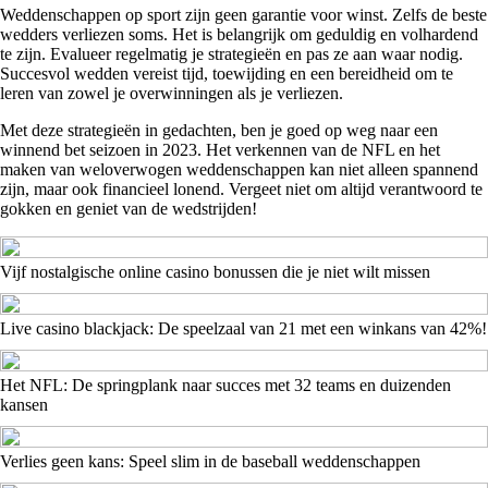
Weddenschappen op sport zijn geen garantie voor winst. Zelfs de beste
wedders verliezen soms. Het is belangrijk om geduldig en volhardend
te zijn. Evalueer regelmatig je strategieën en pas ze aan waar nodig.
Succesvol wedden vereist tijd, toewijding en een bereidheid om te
leren van zowel je overwinningen als je verliezen.
Met deze strategieën in gedachten, ben je goed op weg naar een
winnend bet seizoen in 2023. Het verkennen van de NFL en het
maken van weloverwogen weddenschappen kan niet alleen spannend
zijn, maar ook financieel lonend. Vergeet niet om altijd verantwoord te
gokken en geniet van de wedstrijden!
Vijf nostalgische online casino bonussen die je niet wilt missen
Live casino blackjack: De speelzaal van 21 met een winkans van 42%!
Het NFL: De springplank naar succes met 32 teams en duizenden
kansen
Verlies geen kans: Speel slim in de baseball weddenschappen