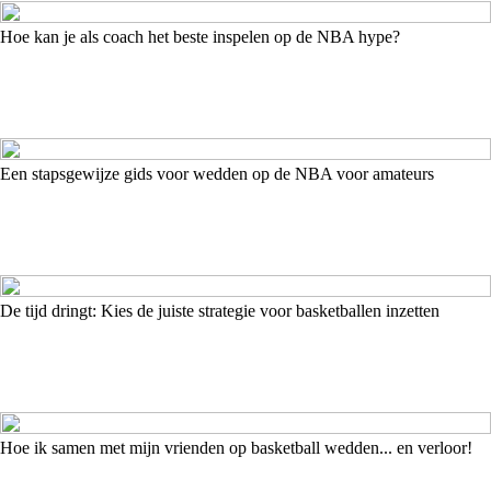
Hoe kan je als coach het beste inspelen op de NBA hype?
Een stapsgewijze gids voor wedden op de NBA voor amateurs
De tijd dringt: Kies de juiste strategie voor basketballen inzetten
Hoe ik samen met mijn vrienden op basketball wedden... en verloor!