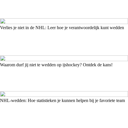
Verlies je niet in de NHL: Leer hoe je verantwoordelijk kunt wedden
Waarom durf jij niet te wedden op ijshockey? Ontdek de kans!
NHL-wedden: Hoe statistieken je kunnen helpen bij je favoriete team