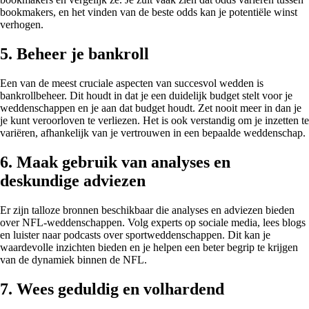
bookmakers, en het vinden van de beste odds kan je potentiële winst
verhogen.
5. Beheer je bankroll
Een van de meest cruciale aspecten van succesvol wedden is
bankrollbeheer. Dit houdt in dat je een duidelijk budget stelt voor je
weddenschappen en je aan dat budget houdt. Zet nooit meer in dan je
je kunt veroorloven te verliezen. Het is ook verstandig om je inzetten te
variëren, afhankelijk van je vertrouwen in een bepaalde weddenschap.
6. Maak gebruik van analyses en
deskundige adviezen
Er zijn talloze bronnen beschikbaar die analyses en adviezen bieden
over NFL-weddenschappen. Volg experts op sociale media, lees blogs
en luister naar podcasts over sportweddenschappen. Dit kan je
waardevolle inzichten bieden en je helpen een beter begrip te krijgen
van de dynamiek binnen de NFL.
7. Wees geduldig en volhardend